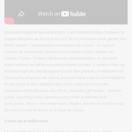
Mauvaise hygiène bucco-dentaire. Il est indispensable d'enlever la
plaque dentaire au fur et à mesure de sa formation pour garder des
dents saines. Consommation excessive de sucres : un apport
continu de nutriments permet aux bactéries d'être actives en
continu. Fumer : le tabac diminue la vascularisation, ce qui rend
moins actives les défenses immunitaires locales, y compris chez les
enfants exposés au tabagisme passif des parents. Problème local :
hyposyalie (manque de salive), pouvant faire suite à une irradiation
locale (suite à une radiothérapie ORL); respiration buccale ;
mauvaise minéralisation des dents. Maladies générales : diabète
sucré, hyperthyroïdie, hyperparathyroïdie, traitement par
corticoïdes. Stress : de nombreuses études ont mis en évidence un
lien direct entre le stress et le taux de caries.
Zones de prédilection
La carie débute le plus souvent dans certaines zones, moins